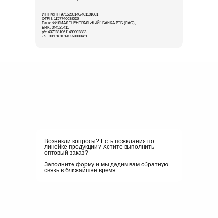
ИНН/КПП 9715206140/461101001
ОГРН: 1157746638026
Банк: ФИЛИАЛ "ЦЕНТРАЛЬНЫЙ" БАНКА ВТБ (ПАО),
БИК: 044525411
р/с 40702810611490002883
к/с: 30101810145250000411
Возникли вопросы? Есть пожелания по
линейке продукции? Хотите выполнить
оптовый заказ?
Заполните форму и мы дадим вам обратную
связь в ближайшее время.