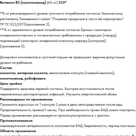
Витамин В3 (никотинамид)
|60 мг|
333*
*% от рекомендуемого уровня суточного потребления согласно Техническому
регламенту Таможенного союза "Пищевая продукция в части её маркировки"
ТР ТС 022/2011(приложение 2).
**% от адекватного уровня потребления согласно Единым санитарно-
эпидемиологическим и гигиеническим требованиям к продукции (товару),
подлежащей санитарно-эпидемиологическому надзору (контролю)
(приложение 5).
Дозировки компонентов в суточной порции не превышают верхние допустимые
уровни потребления.
Состав
инозитол, янтарная кислота,
желатиновая капсула (говяжий желатин),
никотинамид, рибофлавин.
Цель приёма
Поддержать здоровье нервной системы. Быстрее восстановиться после
перенесенных респираторных инфекций. Улучшить энергетический обмен.
Рекомендации по применению
Принимать взрослым по 1 капсуле 2 раза в день непосредственно после еды.
Продолжительность приема:1 месяц. При необходимости прием БАД можно повторить.
Перед применением рекомендуется проконсультироваться с врачом.
Противопоказания
индивидуальная непереносимость компонентов БАД, беременность, период лактации.
Область применения