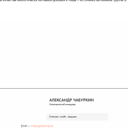
в качестве биологически активной добавки к пище – источника витаминов группы В.
АЛЕКСАНДР ЧАБУРКИН
Коммерческий менеджер
Отвечает за b2b - продажи.
Email —
cha@supplement.group