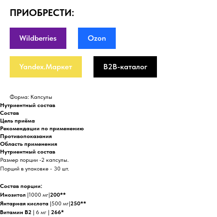
ПРИОБРЕСТИ:
Wildberries
Ozon
Yandex.Маркет
B2B-каталог
Форма: Капсулы
Нутриентный состав
Состав
Цель приёма
Рекомендации по применению
Противопоказания
Область применения
Нутриентный состав
Размер порции -2 капсулы.
Порций в упаковке - 30 шт.
Состав порции:
Инозитол
|1000 мг|
200**
Янтарная кислота
|500 мг|
250**
Витамин В2
| 6 мг |
266*