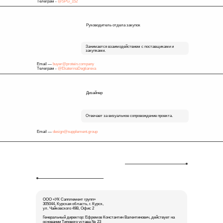
Телеграм -
@SPG_152
Руководитель отдела закупок
Занимается взаимодействием с поставщиками и
закупками.
Email —
buyer@protein.company
Телеграм -
@EkaterinaDegtiareva
Дизайнер
Отвечает за визуальное сопровождение проекта.
Email —
design@supplement.group
ООО «УК Сапплемент групп»
305044, Курская область, г. Курск,
ул. Чайковского 49В, Офис 2
Генеральный директор: Ефремов Константин Валентинович, действует на
основании Типового устава № 23