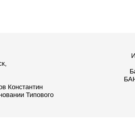
И
ск,
Б
БАН
ов Константин
сновании Типового