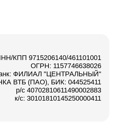
НН/КПП 9715206140/461101001
ОГРН: 1157746638026
анк: ФИЛИАЛ "ЦЕНТРАЛЬНЫЙ"
КА ВТБ (ПАО), БИК: 044525411
р/с 40702810611490002883
к/с: 30101810145250000411