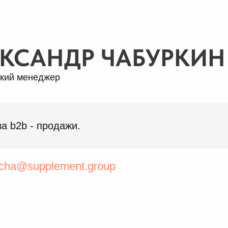
КСАНДР ЧАБУРКИН
кий менеджер
за b2b - продажи.
cha@supplement.group