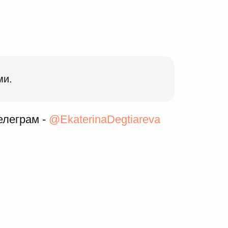
ми.
елеграм -
@EkaterinaDegtiareva