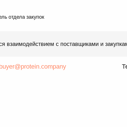
ль отдела закупок
ся взаимодействием с поставщиками и закупка
buyer@protein.company
Т