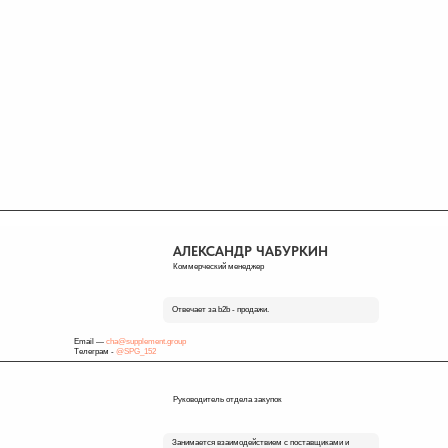
АЛЕКСАНДР ЧАБУРКИН
Коммерческий менеджер
Отвечает за b2b - продажи.
Email —
cha@supplement.group
Телеграм -
@SPG_152
Руководитель отдела закупок
Занимается взаимодействием с поставщиками и