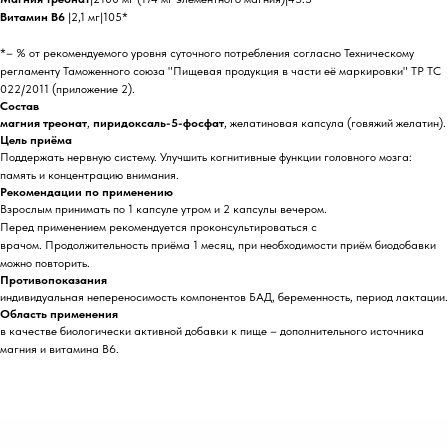
Витамин В6
|2,1 мг|105*
*– % от рекомендуемого уровня суточного потребления согласно Техническому
регламенту Таможенного союза "Пищевая продукция в части её маркировки" ТР ТС
022/2011 (приложение 2).
Состав
магния треонат
,
пиридоксаль-5-фосфат
, желатиновая капсула (говяжий желатин).
Цель приёма
Поддержать нервную систему. Улучшить когнитивные функции головного мозга:
память и концентрацию внимания.
Рекомендации по применению
Взрослым принимать по 1 капсуле утром и 2 капсулы вечером.
Перед применением рекомендуется проконсультироваться с
врачом. Продолжительность приёма 1 месяц, при необходимости приём биодобавки
можно повторить.
Противопоказания
индивидуальная непереносимость компонентов БАД, беременность, период лактации.
Область применения
в качестве биологически активной добавки к пище – дополнительного источника
магния и витамина В6.