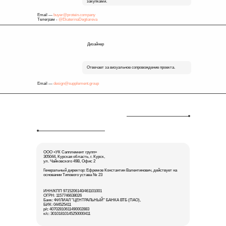
закупками.
Email —
buyer@protein.company
Телеграм -
@EkaterinaDegtiareva
Дизайнер
Отвечает за визуальное сопровождение проекта.
Email —
design@supplement.group
ООО «УК Сапплемент групп»
305044, Курская область, г. Курск,
ул. Чайковского 49В, Офис 2
Генеральный директор: Ефремов Константин Валентинович, действует на
основании Типового устава № 23
ИНН/КПП 9715206140/461101001
ОГРН: 1157746638026
Банк: ФИЛИАЛ "ЦЕНТРАЛЬНЫЙ" БАНКА ВТБ (ПАО),
БИК: 044525411
р/с 40702810611490002883
к/с: 30101810145250000411