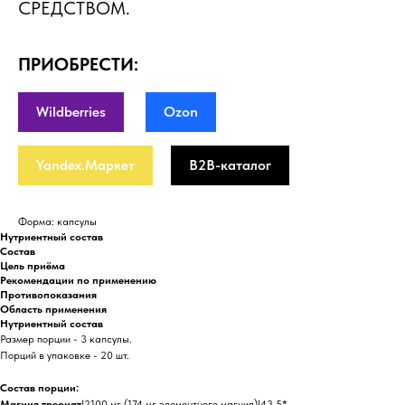
СРЕДСТВОМ.
ПРИОБРЕСТИ:
Wildberries
Ozon
Yandex.Маркет
B2B-каталог
Форма: капсулы
Нутриентный состав
Состав
Цель приёма
Рекомендации по применению
Противопоказания
Область применения
Нутриентный состав
Размер порции - 3 капсулы.
Порций в упаковке - 20 шт.
Состав порции:
Магния треонат
|2100 мг (174 мг элементного магния)|43.5*