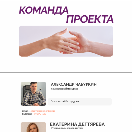
АЛЕКСАНДР ЧАБУРКИН
Коммерческий менеджер
Отвечает за b2b - продажи.
Email —
cha@supplement.group
Телеграм -
@SPG_152
Руководитель отдела закупок