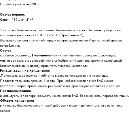
Порций в упаковке - 90 шт.
Состав порции:
Селен
| 150 мкг |
214*
*согласно Техническому регламенту Таможенного союза «Пищевая продукция в
части ее маркировки» ТР ТС 022/2011 (Приложение 2);
Дозировка селена в суточной порции не превышает верхний допустимый уровень
потребления.
Состав
сорбитол (носитель),
L-селенометионин
, поливинилпирролидон (связующее),
магниевая соль стеариновой кислоты (лубрикант), диоксид кремния коллоидный
(антислеживающий агент), краситель пищевой «шоколад».
Рекомендации по применению
.Принимать взрослым по 1 таблетке в день непосредственно после еды.
Продолжительность приёма: 1 месяц. При необходимости приём БАД можно
повторить. Перед применением рекомендуется проконсультироваться с врачом.
Противопоказания
индивидуальная непереносимость компонентов БАД, беременность, период лактации.
Область применения
в качестве биологически активной добавки к пище — дополнительного источника
селена