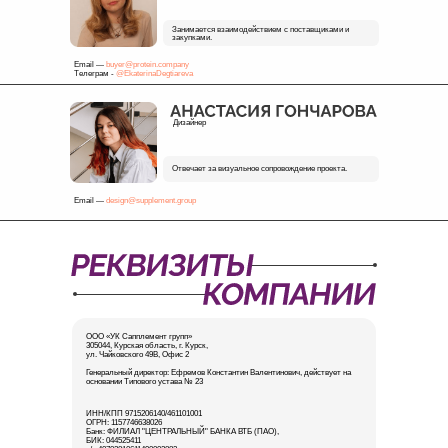
Занимается взаимодействием с поставщиками и
закупками.
Email —
buyer@protein.company
Телеграм -
@EkaterinaDegtiareva
Дизайнер
Отвечает за визуальное сопровождение проекта.
Email —
design@supplement.group
ООО «УК Сапплемент групп»
305044, Курская область, г. Курск,
ул. Чайковского 49В, Офис 2
Генеральный директор: Ефремов Константин Валентинович, действует на
основании Типового устава № 23
ИНН/КПП 9715206140/461101001
ОГРН: 1157746638026
Банк: ФИЛИАЛ "ЦЕНТРАЛЬНЫЙ" БАНКА ВТБ (ПАО),
БИК: 044525411