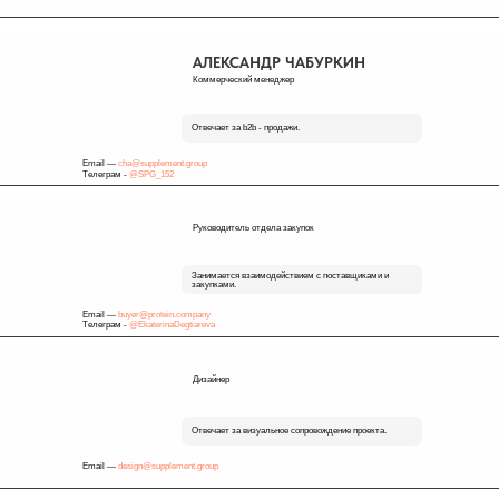
АЛЕКСАНДР ЧАБУРКИН
Коммерческий менеджер
Отвечает за b2b - продажи.
Email —
cha@supplement.group
Телеграм -
@SPG_152
Руководитель отдела закупок
Занимается взаимодействием с поставщиками и
закупками.
Email —
buyer@protein.company
Телеграм -
@EkaterinaDegtiareva
Дизайнер
Отвечает за визуальное сопровождение проекта.
Email —
design@supplement.group