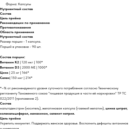
Форма: Капсулы
Нутриентный состав
Состав
Цель приёма
Рекомендации по применению
Противопоказания
Область применения
Нутриентный состав
Размер порции - 1 капсула.
Порций в упаковке - 90 шт.
Состав порции:
Витамин К2
| 120 мкг | 100*
Витамин D3
| 2000 ME | 1000*
Цинк
| 25 мг | 166*
Селен
| 150 мкг | 214*
*–% от рекомендуемого уровня суточного потребления согласно Техническому
регламенту Таможенного союза "пищевая продукция в части её маркировки" ТР ТС
022/2011 (приложение 2).
Состав
мальтодекстрин (носитель), желатиновая капсула (говяжий желатин),
цинка цитрат,
холекальциферол, менахинон, селенит натрия.
Цель приёма
Укрепить иммунитет. Поддержать женское здоровье. Восполнить дефициты витаминов
и минералов.