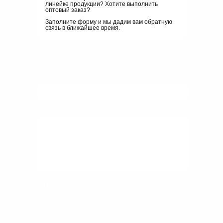
линейке продукции? Хотите выполнить
оптовый заказ?
Заполните форму и мы дадим вам обратную
связь в ближайшее время.
Ваше имя и контакт для связи
Ваше сообщение
Нажимая на кнопку «Отправить заявку», вы
даете
Согласие на обработку персональных
данных
. Подробнее об обработке данных — в
Политике
.