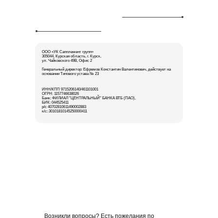
ООО «УК Сапплемент групп»
305044, Курская область, г. Курск,
ул. Чайковского 49В, Офис 2
Генеральный директор: Ефремов Константин Валентинович, действует на
основании Типового устава № 23
ИНН/КПП 9715206140/461101001
ОГРН: 1157746638026
Банк: ФИЛИАЛ "ЦЕНТРАЛЬНЫЙ" БАНКА ВТБ (ПАО),
БИК: 044525411
р/с 40702810611490002883
к/с: 30101810145250000411
Возникли вопросы? Есть пожелания по