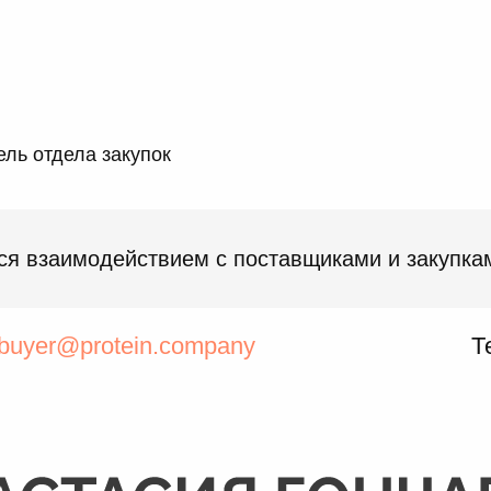
ль отдела закупок
ся взаимодействием с поставщиками и закупка
buyer@protein.company
Т