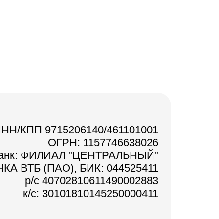
НН/КПП 9715206140/461101001
ОГРН: 1157746638026
анк: ФИЛИАЛ "ЦЕНТРАЛЬНЫЙ"
КА ВТБ (ПАО), БИК: 044525411
р/с 40702810611490002883
к/с: 30101810145250000411