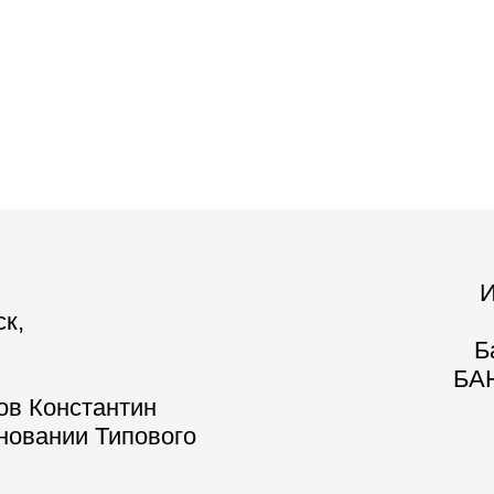
И
ск,
Б
БАН
ов Константин
сновании Типового