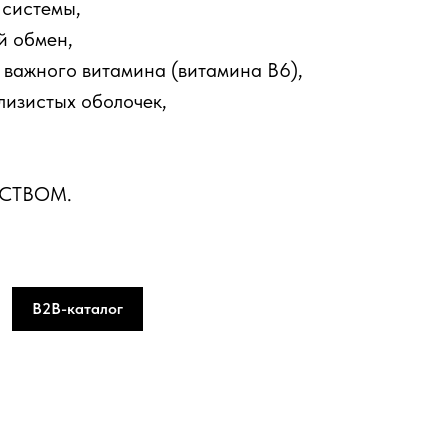
 системы,
й обмен,
о важного витамина (витамина В6),
слизистых оболочек,
ДСТВОМ.
B2B-каталог