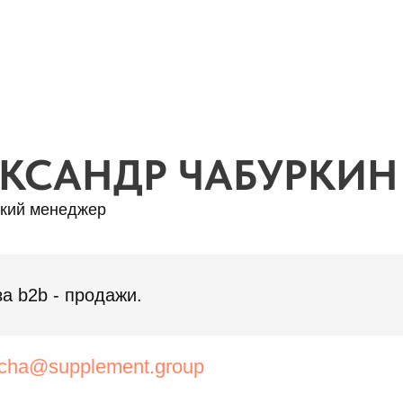
КСАНДР ЧАБУРКИН
кий менеджер
за b2b - продажи.
cha@supplement.group