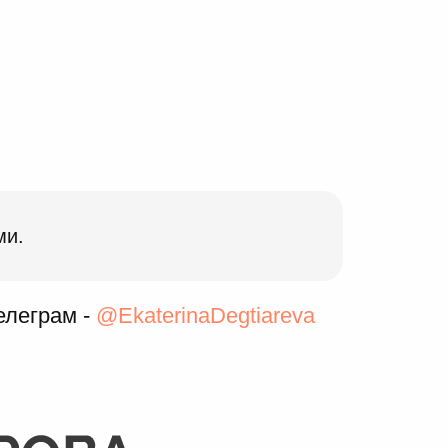
ми.
елеграм -
@EkaterinaDegtiareva