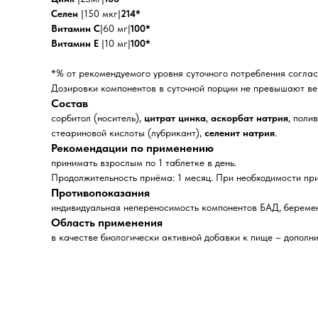
Селен
|150 мкг|
214*
Витамин С
|60 мг|
100*
Витамин Е
|10 мг|
100*
*% от рекомендуемого уровня суточного потребления соглас
Дозировки компонентов в суточной порции не превышают ве
Состав
сорбитол (носитель),
цитрат цинка
,
аскорбат натрия
, поли
стеариновой кислоты (лубрикант),
селенит натрия
.
Рекомендации по применению
принимать взрослым по 1 таблетке в день.
Продолжительность приёма: 1 месяц. При необходимости пр
Противопоказания
индивидуальная непереносимость компонентов БАД, беремен
Область применения
в качестве биологически активной добавки к пище – дополни