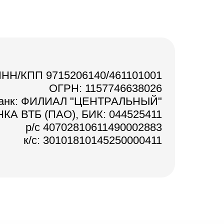
НН/КПП 9715206140/461101001
ОГРН: 1157746638026
анк: ФИЛИАЛ "ЦЕНТРАЛЬНЫЙ"
КА ВТБ (ПАО), БИК: 044525411
р/с 40702810611490002883
к/с: 30101810145250000411