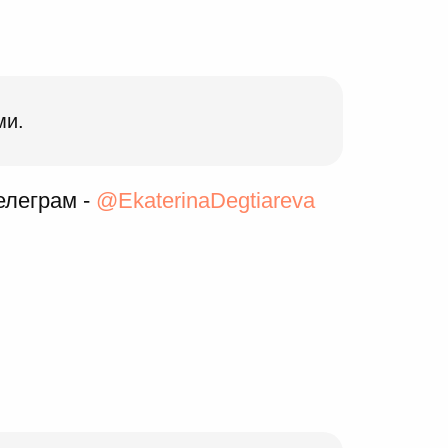
ми.
елеграм -
@EkaterinaDegtiareva