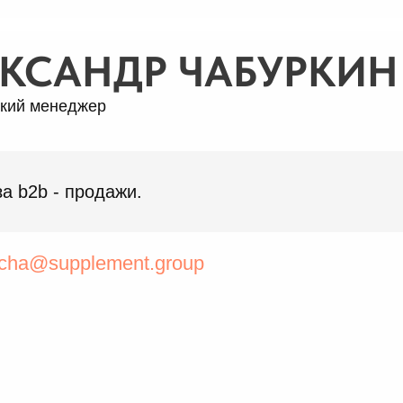
КСАНДР ЧАБУРКИН
кий менеджер
за b2b - продажи.
cha@supplement.group