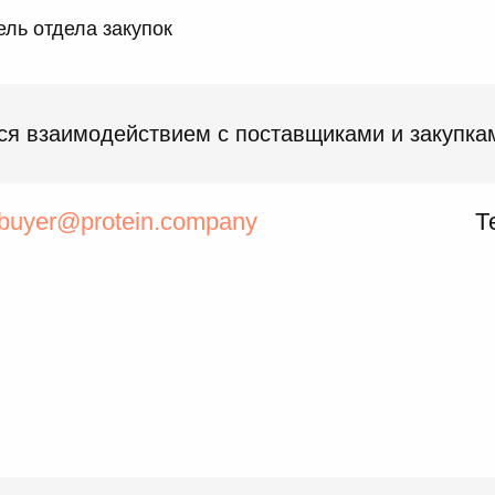
ль отдела закупок
ся взаимодействием с поставщиками и закупка
buyer@protein.company
Т