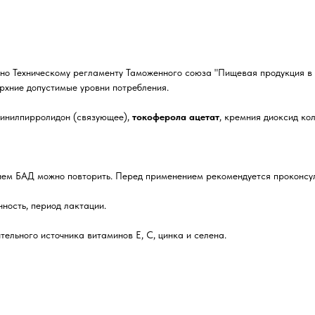
но Техническому регламенту Таможенного союза "Пищевая продукция в 
рхние допустимые уровни потребления.
винилпирролидон (связующее),
токоферола ацетат
, кремния диоксид ко
ием БАД можно повторить. Перед применением рекомендуется проконсул
ность, период лактации.
тельного источника витаминов Е, С, цинка и селена.