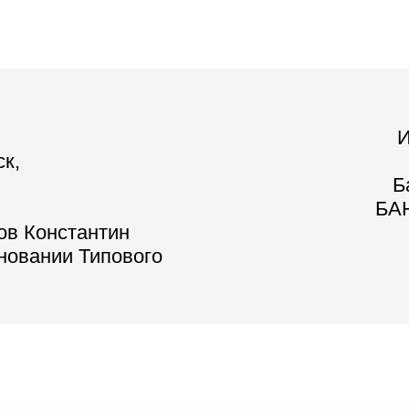
И
ск,
Б
БАН
ов Константин
сновании Типового