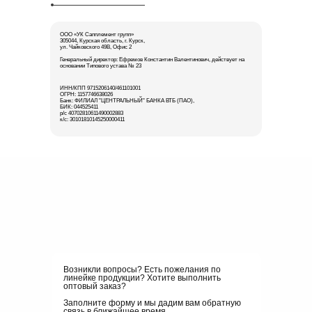
ООО «УК Сапплемент групп»
305044, Курская область, г. Курск,
ул. Чайковского 49В, Офис 2
Генеральный директор: Ефремов Константин Валентинович, действует на
основании Типового устава № 23
ИНН/КПП 9715206140/461101001
ОГРН: 1157746638026
Банк: ФИЛИАЛ "ЦЕНТРАЛЬНЫЙ" БАНКА ВТБ (ПАО),
БИК: 044525411
р/с 40702810611490002883
к/с: 30101810145250000411
Возникли вопросы? Есть пожелания по
линейке продукции? Хотите выполнить
оптовый заказ?
Заполните форму и мы дадим вам обратную
связь в ближайшее время.