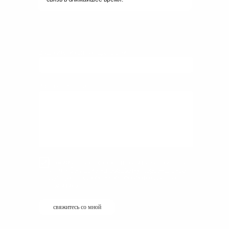
Ваше имя и контакт для связи
Ваше сообщение
Нажимая на кнопку «Отправить заявку», вы
даете
Согласие на обработку персональных
данных
. Подробнее об обработке данных — в
Политике
.
свяжитесь со мной