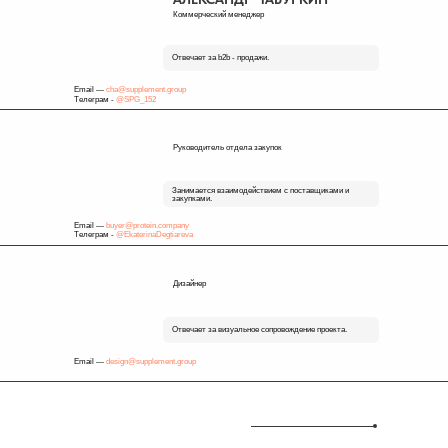
Коммерческий менеджер
Отвечает за b2b - продажи.
Email —
cha@supplement.group
Телеграм -
@SPG_152
Руководитель отдела закупок
Занимается взаимодействием с поставщиками и
закупками.
Email —
buyer@protein.company
Телеграм -
@EkaterinaDegtiareva
Дизайнер
Отвечает за визуальное сопровождение проекта.
Email —
design@supplement.group