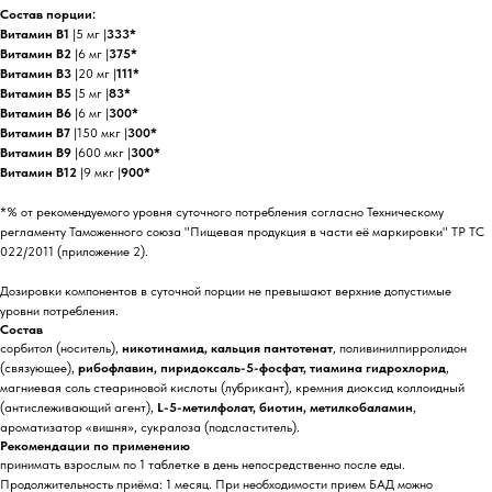
Состав порции:
Витамин В1
|5 мг |
333*
Витамин В2
|6 мг |
375*
Витамин В3
|20 мг |
111*
Витамин В5
|5 мг |
83*
Витамин В6
|6 мг |
300*
Витамин В7
|150 мкг |
300*
Витамин В9
|600 мкг |
300*
Витамин В12
|9 мкг |
900*
*% от рекомендуемого уровня суточного потребления согласно Техническому
регламенту Таможенного союза "Пищевая продукция в части её маркировки" ТР ТС
022/2011 (приложение 2).
Дозировки компонентов в суточной порции не превышают верхние допустимые
уровни потребления.
Состав
сорбитол (носитель),
никотинамид, кальция пантотенат
, поливинилпирролидон
(связующее),
рибофлавин, пиридоксаль-5-фосфат, тиамина гидрохлорид
,
магниевая соль стеариновой кислоты (лубрикант), кремния диоксид коллоидный
(антислеживающий агент),
L-5-метилфолат, биотин, метилкобаламин
,
ароматизатор «вишня», сукралоза (подсластитель).
Рекомендации по применению
принимать взрослым по 1 таблетке в день непосредственно после еды.
Продолжительность приёма: 1 месяц. При необходимости прием БАД можно