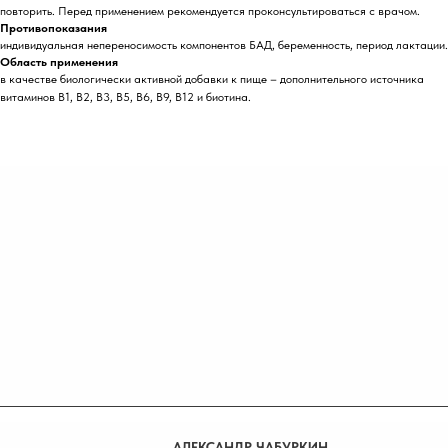
повторить. Перед применением рекомендуется проконсультироваться с врачом.
Противопоказания
индивидуальная непереносимость компонентов БАД, беременность, период лактации.
Область применения
в качестве биологически активной добавки к пище – дополнительного источника
витаминов В1, В2, В3, В5, В6, В9, В12 и биотина.
АЛЕКСАНДР ЧАБУРКИН