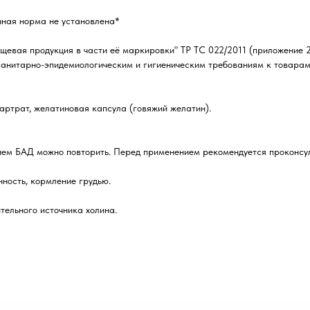
очная норма не установлена*
щевая продукция в части её маркировки" ТР ТС 022/2011 (приложение 2
 санитарно-эпидемиологическим и гигиеническим требованиям к товара
артрат, желатиновая капсула (говяжий желатин).
ием БАД можно повторить. Перед применением рекомендуется проконсул
ность, кормление грудью.
тельного источника холина.