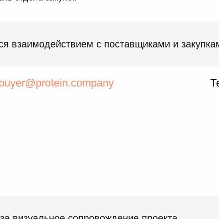
ся взаимодействием с поставщиками и закупка
buyer@protein.company
Т
 за визуальное сопровождение проекта.