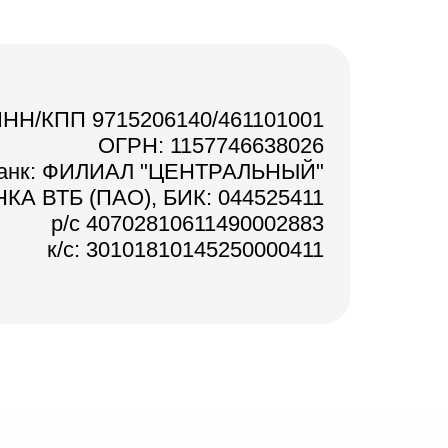
НН/КПП 9715206140/461101001
ОГРН: 1157746638026
анк: ФИЛИАЛ "ЦЕНТРАЛЬНЫЙ"
КА ВТБ (ПАО), БИК: 044525411
р/с 40702810611490002883
к/с: 30101810145250000411