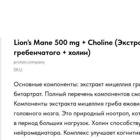
Lion's Mane 500 mg + Choline (Экст
гребенчатого + холин)
protein.company
SKU:
Основные компоненты: экстракт мицеллия гр
битартрат. Полный перечень компонентов смо
Компоненты экстракта мицеллия гриба ежови
головного мозга. Это природный ноотроп, ко
в период больших нагрузок. Холин способств
нейромедиатора. Комплекс улучшает когнитив