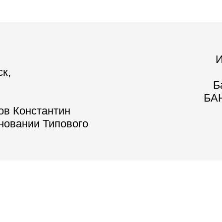
И
ск,
Б
БАН
ов Константин
сновании Типового