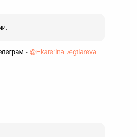
ми.
елеграм -
@EkaterinaDegtiareva