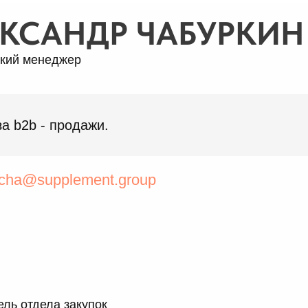
КСАНДР ЧАБУРКИН
кий менеджер
за b2b - продажи.
cha@supplement.group
ль отдела закупок