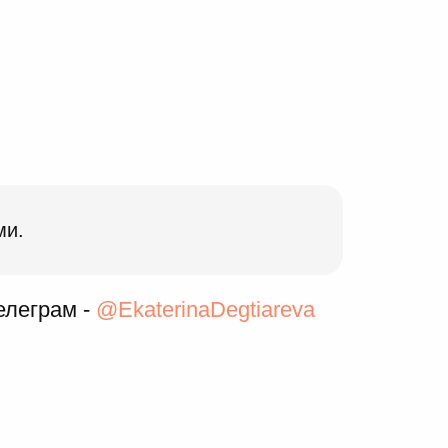
ми.
елеграм -
@EkaterinaDegtiareva