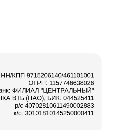
НН/КПП 9715206140/461101001
ОГРН: 1157746638026
анк: ФИЛИАЛ "ЦЕНТРАЛЬНЫЙ"
КА ВТБ (ПАО), БИК: 044525411
р/с 40702810611490002883
к/с: 30101810145250000411