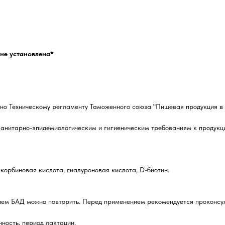
не установлена*
сно Техническому регламенту Таможенного союза "Пищевая продукция в
санитарно-эпидемиологическим и гигиеническим требованиям к продукц
скорбиновая кислота, гиалуроновая кислота, D-биотин.
ием БАД можно повторить. Перед применением рекомендуется проконсул
ность, период лактации.