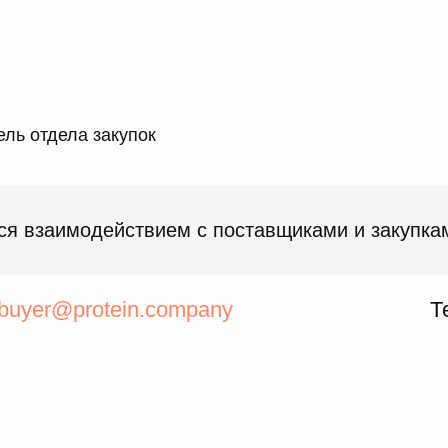
ль отдела закупок
ся взаимодействием с поставщиками и закупка
buyer@protein.company
Т