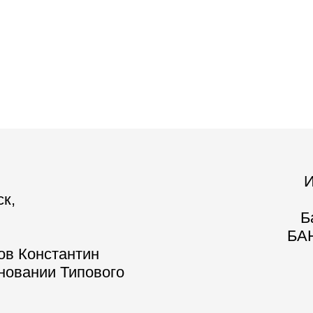
И
ск,
Б
БАН
ов Константин
сновании Типового