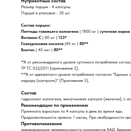
Нутриентный состав
Размер порции - 4 капсулы.
Порций в упаковке - 30 шт.
Состав порции:
Пептиды говяжьего коллагена
| 1800 мг |
суточная норма 
Витамин С
| 80 мг |
133*
Гиалуроновая кислота
|40 мг |
80**
Биотин
| 40 мкг |
80**
*% от рекомендуемого уровня суточного потребления согла
ТР ТС 022/2011 (приложение 2),
**% от адекватного уровня потребления согласно "Единым 
надзору (контролю)" (Приложение 5),
Состав
гидролизат коллагена, желатиновая капсула (желатин), L-а
Рекомендации по применению
Принимать взрослым по 4 капсулы в день во время еды.
Продолжительность приема: 1 месяц. При необходимости пр
Противопоказания
индивидуальная непереносимость компонентов БАД, беремен