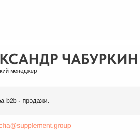
КСАНДР ЧАБУРКИН
кий менеджер
за b2b - продажи.
cha@supplement.group