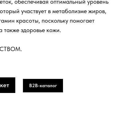
леток, обеспечивая оптимальный уровень
который участвует в метаболизме жиров,
итамин красоты, поскольку помогает
а также здоровье кожи.
ДСТВОМ.
кет
B2B-каталог