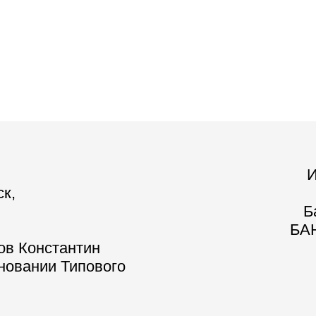
И
ск,
Б
БАН
ов Константин
сновании Типового