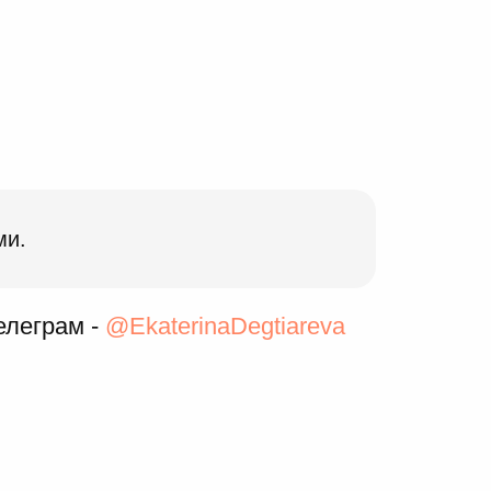
ми.
елеграм -
@EkaterinaDegtiareva