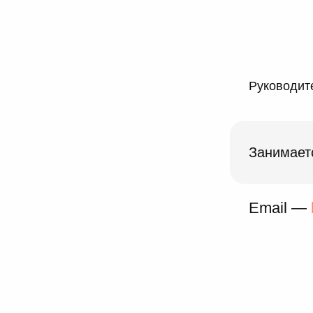
Руководите
Занимает
Email —