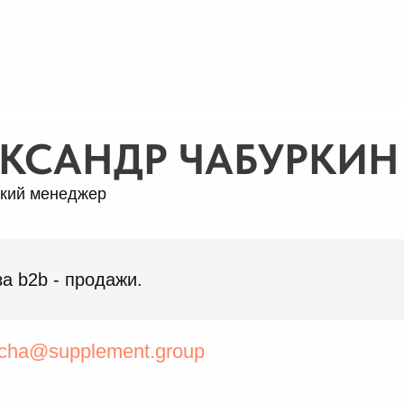
КСАНДР ЧАБУРКИН
кий менеджер
за b2b - продажи.
cha@supplement.group