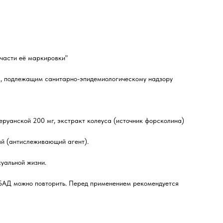
 части её маркировки"
м, подлежащим санитарно-эпидемиологическому надзору
перуанской 200 мг, экстракт колеуса (источник форсколина)
ый (антислеживающий агент).
суальной жизни.
 БАД можно повторить. Перед применением рекомендуется