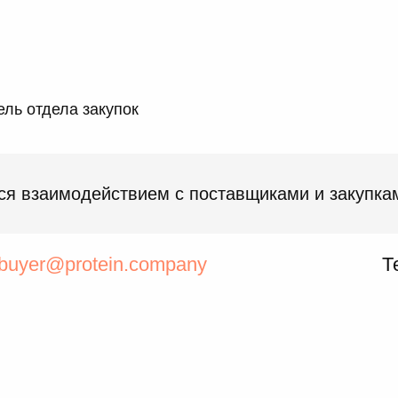
ль отдела закупок
ся взаимодействием с поставщиками и закупка
buyer@protein.company
Т