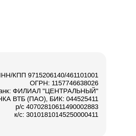
НН/КПП 9715206140/461101001
ОГРН: 1157746638026
анк: ФИЛИАЛ "ЦЕНТРАЛЬНЫЙ"
КА ВТБ (ПАО), БИК: 044525411
р/с 40702810611490002883
к/с: 30101810145250000411