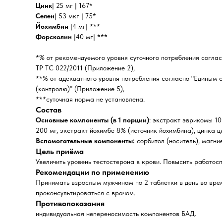
Цинк
| 25 мг | 167*
Селен
| 53 мкг | 75*
Йохимбин
|4 мг| ***
Форсколин
|40 мг| ***
*% от рекомендуемого уровня суточного потребления согла
ТР ТС 022/2011 (Приложение 2),
**% от адекватного уровня потребления согласно "Единым
(контролю)" (Приложение 5),
***суточная норма не установлена.
Состав
Основные компоненты (в 1 порции)
: экстракт эврикомы 10
200 мг, экстракт йохимбе 8% (источник йохимбина), цинка ц
Вспомогательные компоненты:
сорбитол (носитель), магни
Цель приёма
Увеличить уровень тестостерона в крови. Повысить работос
Рекомендации по применению
Принимать взрослым мужчинам по 2 таблетки в день во вре
проконсультироваться с врачом.
Противопоказания
индивидуальная непереносимость компонентов БАД.