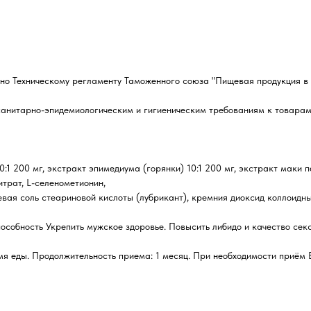
сно Техническому регламенту Таможенного союза "Пищевая продукция в
 санитарно-эпидемиологическим и гигиеническим требованиям к товара
0:1 200 мг, экстракт эпимедиума (горянки) 10:1 200 мг, экстракт маки 
итрат, L-селенометионин,
евая соль стеариновой кислоты (лубрикант), кремния диоксид коллоидн
пособность Укрепить мужское здоровье. Повысить либидо и качество сек
мя еды. Продолжительность приема: 1 месяц. При необходимости приём