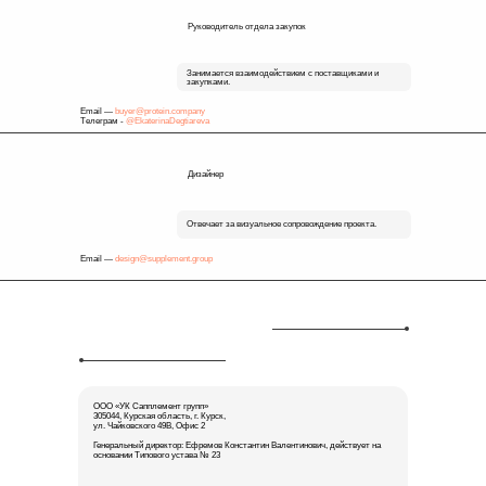
Руководитель отдела закупок
Занимается взаимодействием с поставщиками и
закупками.
Email —
buyer@protein.company
Телеграм -
@EkaterinaDegtiareva
Дизайнер
Отвечает за визуальное сопровождение проекта.
Email —
design@supplement.group
ООО «УК Сапплемент групп»
305044, Курская область, г. Курск,
ул. Чайковского 49В, Офис 2
Генеральный директор: Ефремов Константин Валентинович, действует на
основании Типового устава № 23