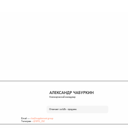
АЛЕКСАНДР ЧАБУРКИН
Коммерческий менеджер
Отвечает за b2b - продажи.
Email —
cha@supplement.group
Телеграм -
@SPG_152