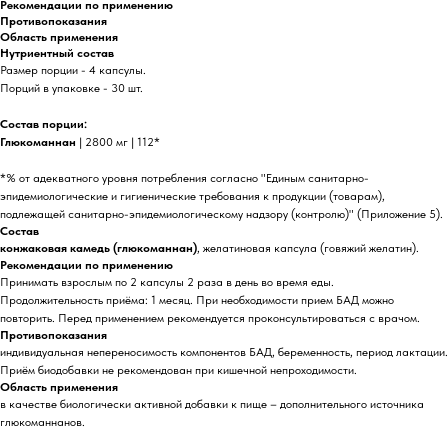
Рекомендации по применению
Противопоказания
Область применения
Нутриентный состав
Размер порции - 4 капсулы.
Порций в упаковке - 30 шт.
Состав порции:
Глюкоманнан
| 2800 мг | 112*
*% от адекватного уровня потребления согласно "Единым санитарно-
эпидемиологические и гигиенические требования к продукции (товарам),
подлежащей санитарно-эпидемиологическому надзору (контролю)" (Приложение 5).
Состав
конжаковая камедь (глюкоманнан)
, желатиновая капсула (говяжий желатин).
Рекомендации по применению
Принимать взрослым по 2 капсулы 2 раза в день во время еды.
Продолжительность приёма: 1 месяц. При необходимости прием БАД можно
повторить. Перед применением рекомендуется проконсультироваться с врачом.
Противопоказания
индивидуальная непереносимость компонентов БАД, беременность, период лактации.
Приём биодобавки не рекомендован при кишечной непроходимости.
Область применения
в качестве биологически активной добавки к пище – дополнительного источника
глюкоманнанов.