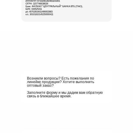
ИНН/КПП 9715206140/461101001
ОГРН: 1157746638026
Банк: ФИЛИАЛ "ЦЕНТРАЛЬНЫЙ" БАНКА ВТБ (ПАО),
БИК: 044525411
р/с 40702810611490002883
к/с: 30101810145250000411
Возникли вопросы? Есть пожелания по
линейке продукции? Хотите выполнить
оптовый заказ?
Заполните форму и мы дадим вам обратную
связь в ближайшее время.
Ваше имя и контакт для связи