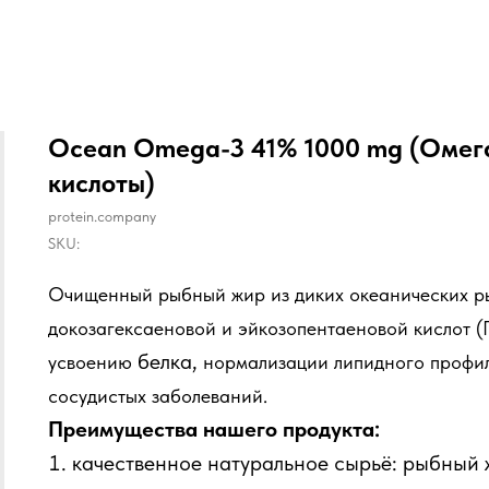
Ocean Omega-3 41% 1000 mg (Омег
кислоты)
protein.company
SKU:
Очищенный рыбный жир из диких океанических р
докозагексаеновой и эйкозопентаеновой кислот
белка,
усвоению
нормализации липидного профил
сосудистых заболеваний.
Преимущества нашего продукта:
качественное натуральное сырьё: рыбный ж