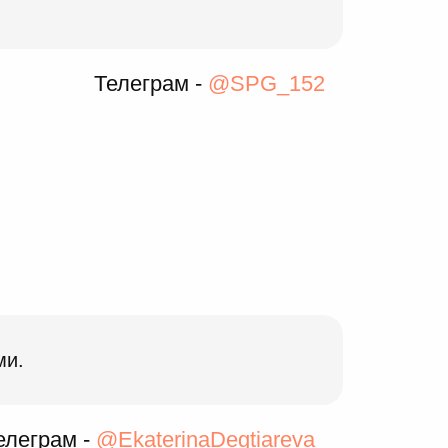
Телеграм -
@SPG_152
ми.
елеграм -
@EkaterinaDegtiareva