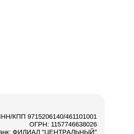
НН/КПП 9715206140/461101001
ОГРН: 1157746638026
анк: ФИЛИАЛ "ЦЕНТРАЛЬНЫЙ"