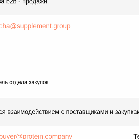
за b2b - продажи.
cha@supplement.group
ль отдела закупок
ся взаимодействием с поставщиками и закупка
buyer@protein.company
Т