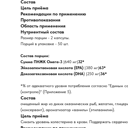
Состав
Цель приёма
Рекомендации по применению
Противопоказания
Область применения
Нутриентный состав
Размер порции - 2 капсулы.
Порций в упаковке - 50 шт.
Состав порции:
Сумма ПНЖК Омега-3
|640 мг|
32*
Эйкозапентаеновая кислота (EPA)
|380 мг|
63*
Докозагексаеновая кислота (DHA
) |250 мг|
36*
*% от адекватного уровня потребления согласно "Единым 
(контролю)" (Приложение 5).
Состав
очищенный жир из диких океанических рыб, желатин, глицер
(консервант), ароматизатор «ваниль» (этилванилин).
Цель приёма
Снизить уровень холестерина в крови. Поддержать сердечно
Рекомендации по применению