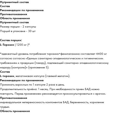
Нутриентный состав
Состав
Рекомендации по применению
Противопоказания
Область применения
Нутриентный состав
Размер порции - 2 капсулы
Порций в упаковке - 30 шт
Состав порции:
L-Тирозин
| 1200 мг |*
*адекватный уровень потребления тирозина+фенилаланина составляет 4400 мг
согласно согласно «Единым санитарно-эпидемиологическим и гигиеническим
требованиям к продукции (товару), подлежащей санитарно-эпидемиологическому
надзору (контролю)» (приложение 5).
Состав
L-тирозин
, желатиновая капсула (говяжий желатин).
Рекомендации по применению
Принимать взрослым по 1 капсуле 2 раза в день.
Продолжительность приёма: 1 месяц. При необходимости прием БАД можно
повторить. Перед применением рекомендуется проконсультироваться с врачом.
Противопоказания
индивидуальная непереносимость компонентов БАД, беременность, кормление
грудью.
Область применения