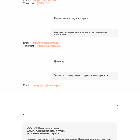
Email —
cha@supplement.group
Телеграм -
@SPG_152
Руководитель отдела закупок
Занимается взаимодействием с поставщиками и
закупками.
Email —
buyer@protein.company
Телеграм -
@EkaterinaDegtiareva
Дизайнер
Отвечает за визуальное сопровождение проекта.
Email —
design@supplement.group
ООО «УК Сапплемент групп»
305044, Курская область, г. Курск,
ул. Чайковского 49В, Офис 2
Генеральный директор: Ефремов Константин Валентинович, действует на