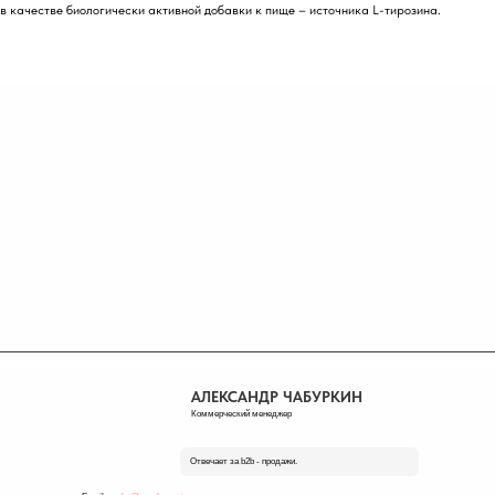
в качестве биологически активной добавки к пище – источника L-тирозина.
АЛЕКСАНДР ЧАБУРКИН
Коммерческий менеджер
Отвечает за b2b - продажи.