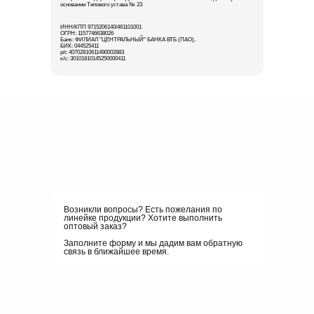
основании Типового устава № 23
ИНН/КПП 9715206140/461101001
ОГРН: 1157746638026
Банк: ФИЛИАЛ "ЦЕНТРАЛЬНЫЙ" БАНКА ВТБ (ПАО),
БИК: 044525411
р/с 40702810611490002883
к/с: 30101810145250000411
Возникли вопросы? Есть пожелания по
линейке продукции? Хотите выполнить
оптовый заказ?
Заполните форму и мы дадим вам обратную
связь в ближайшее время.